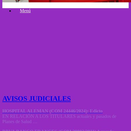
Menú
AVISOS JUDICIALES
HOSPITAL ALEMAN (COM 24446/2024): Edicto
EN RELACIÓN A LOS TITULARES actuales y pasados de
Planes de Salud …