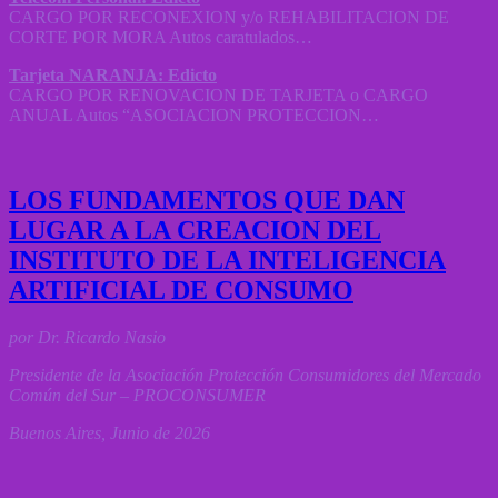
CARGO POR RECONEXION y/o REHABILITACION DE
CORTE POR MORA Autos caratulados…
Tarjeta NARANJA: Edicto
CARGO POR RENOVACION DE TARJETA o CARGO
ANUAL Autos “ASOCIACION PROTECCION…
LOS FUNDAMENTOS QUE DAN
LUGAR A LA CREACION DEL
INSTITUTO DE LA INTELIGENCIA
ARTIFICIAL DE CONSUMO
por Dr. Ricardo Nasio
Presidente de la Asociación Protección Consumidores del Mercado
Común del Sur – PROCONSUMER
Buenos Aires, Junio de 2026