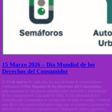
15 Marzo 2026 – Día Mundial de los
Derechos del Consumidor
El
15 de marzo
de cada año, las asociaciones de consumidores
celebramos el
Día Mundial de los Derechos del Consumidor
,
para aumentar la conciencia mundial sobre derechos y necesidades
de los consumidores. Lanzado en 1983, el Día Mundial de los
Derechos del Consumidor es reconocido en todo el mundo. Celebrar
este día es una oportunidad para exigir que se respeten y protejan los
derechos de todos los consumidores. Trabajando juntos, podemos