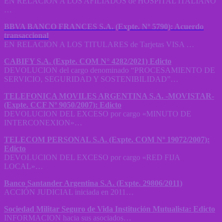
EN RELACION A LOS AFILIADOS de HOSPITAL ITALIANO
…
BBVA BANCO FRANCES S.A. (Expte. Nº 5790): Acuerdo
transaccional
EN RELACION A LOS TITULARES de Tarjetas VISA …
CABIFY S.A. (Expte. COM N° 4282/2021) Edicto
DEVOLUCION del cargo denominado “PROCESAMIENTO DE
SERVICIO, SEGURIDAD Y SOSTENIBILIDAD”…
TELEFONICA MOVILES ARGENTINA S.A. -MOVISTAR-
(Expte. CCF Nº 9050/2007): Edicto
DEVOLUCION DEL EXCESO por cargo «MINUTO DE
INTERCONEXION»…
TELECOM PERSONAL S.A. (Expte. COM Nº 19072/2007):
Edicto
DEVOLUCION DEL EXCESO por cargo «RED FIJA
LOCAL»…
Banco Santander Argentina S.A. (Expte. 29806/2011)
ACCIÓN JUDICIAL iniciada en 2011…
Sociedad Militar Seguro de Vida Institución Mutualista: Edicto
INFORMACION hacia sus asociados…