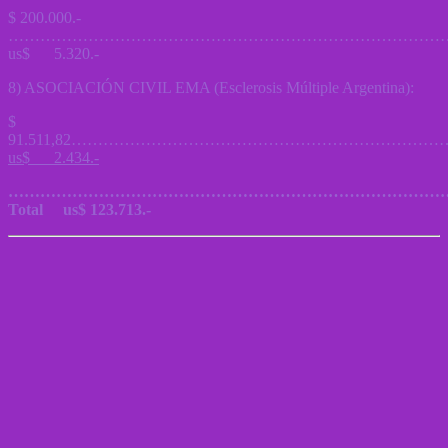
$ 200.000.-
………………………………………………………………………
us$ 5.320.-
8) ASOCIACIÓN CIVIL EMA (Esclerosis Múltiple Argentina):
$
91.511,82……………………………………………………………
us$ 2.434.-
…………………………………………………………………………
Total us$ 123.713.-