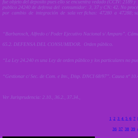
fue objeto del deposito pues ello se encuentra vedado (CCIV: 2189 y 
publico 24240 de defensa del consumidor: 3, 37 y CN: 42. No proced
por cambio de integración de sala ver fichas: 47280 a 47288; sala
“B
arbarosch
, Alfredo c/ Poder Ejecutivo Nacional s/ Amparo”. Cám
65.2. DEFENSA DEL CONSUMIDOR. Orden público.
“La Ley 24.240 es una Ley de orden público y los particulares no pue
“Gestionar c/ Sec. de Com. e Inv., Disp. DNCI 68/97”. Causa nº 10.
Ver Jurisprudencia: 2.10., 36.2., 37.34.,
1
2
3
4
5
6
7
36
37
38
39