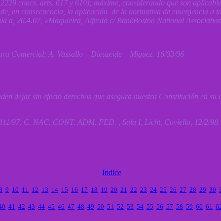
2229 concs. arts. 617 y 619); máxime, considerando que son aplicables
e, en consecuencia, la aplicación de la normativa de emergencia a tal
 a, 26.4.07, «Maquieira, Alfredo c/ B
ankBoston
National Association
ara Comercial: A. Vassallo – Dieuzeide – Miguez. 16/03/06
den dejar sin efecto derechos que asegura nuestra Constitución en su a
411/97. C. NAC. CONT. ADM. FED. , Sala I, Licht, Coviello, 12/2/98.
Indice
8
9
10
11
12
13
14
15
16
17
18
19
20
21
22
23
24
25
26
27
28
29
30
40
41
42
43
44
45
46
47
48
49
50
51
52
53
54
55
56
57
58
59
60
61
6