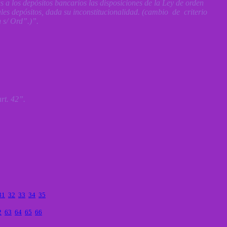
 a los depósitos bancarios las disposiciones de la Ley de orden
es depósitos, dada su inconstitucionalidad. (cambio de criterio
 s/ Ord”.)”.
rt. 42”.
31
32
33
34
35
2
63
64
65
66